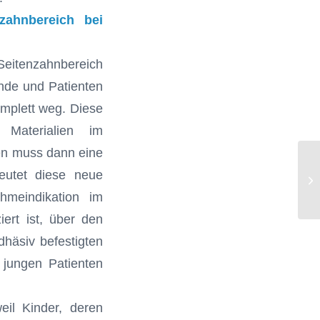
zahnbereich bei
eitenzahnbereich
ende und Patienten
omplett weg. Diese
 Materialien im
gen muss dann eine
Bi
eutet diese neue
Ge
Er
hmeindikation im
iert ist, über den
häsiv befestigten
 jungen Patienten
eil Kinder, deren