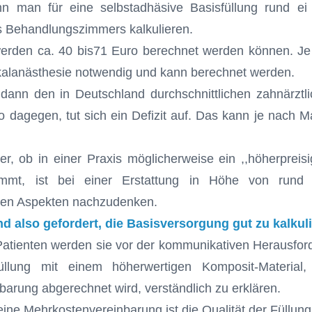
n man für eine selbstadhäsive Basisfüllung rund e
s Behandlungszimmers kalkulieren.
erden ca. 40 bis71 Euro berechnet werden können. Je n
alanästhesie notwendig und kann berechnet werden.
 dann den in Deutschland durchschnittlichen zahnärzt
 dagegen, tut sich ein Defizit auf. Das kann je nach M
, ob in einer Praxis möglicherweise ein ,,höherpreis
mmt, ist bei einer Erstattung in Höhe von rund 
chen Aspekten nachzudenken.
nd also gefordert, die Basisversorgung gut zu kalkul
tienten werden sie vor der kommunikativen Herausford
Füllung mit einem höherwertigen Komposit-Material
arung abgerechnet wird, verständlich zu erklären.
eine Mehrkostenvereinbarung ist die Qualität der Füllung