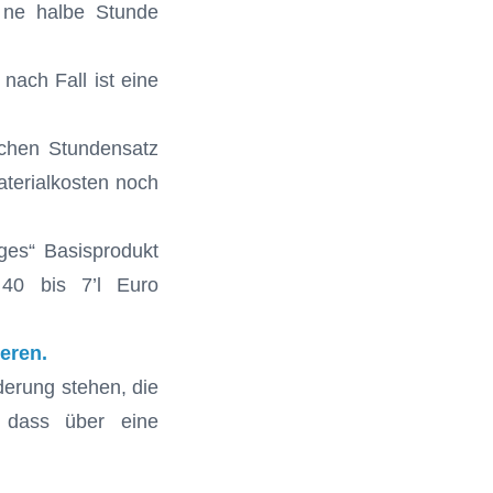
i ne halbe Stunde
ach Fall ist eine
lichen Stundensatz
aterialkosten noch
iges“ Basisprodukt
40 bis 7’l Euro
ieren.
erung stehen, die
, dass über eine
.