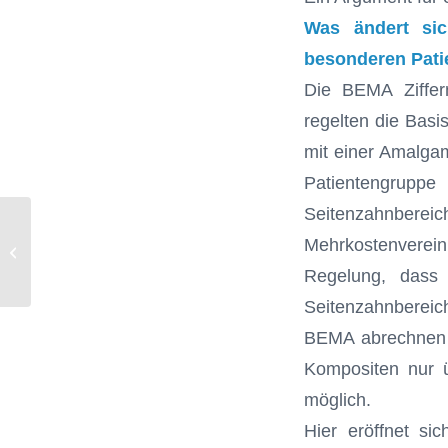
Was ändert sic
besonderen Pat
Die BEMA Ziffer
regelten die Basi
mit einer Amalgam
Patientengrupp
Seitenzahnbereich
Mehrkostenverei
„Diabetes und Parodontitis“
Regelung, dass 
Seitenzahnbereich
BEMA abrechnen k
Kompositen nur ü
möglich.
Hier eröffnet si