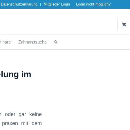
Datenschutzerklärung
Mitglieder Login
Login nicht möglich?
inare
Zahnarztsuche
lung im
n oder gar keine
n praxen mit dem