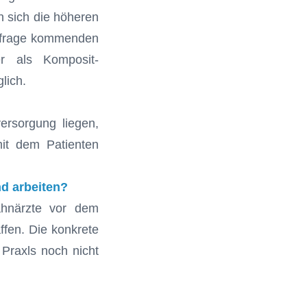
n sich die höheren
infrage kommenden
er als Komposit-
lich.
ersorgung liegen,
it dem Patienten
nd arbeiten?
Zahnärzte vor dem
fen. Die konkrete
 Praxls noch nicht