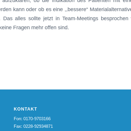
r aufzuklären, ob die Indikation des Patienten mit ei
erden kann oder ob es eine ,,bessere“ Materialalternati
. Das alles sollte jetzt in Team-Meetings besprochen
keine Fragen mehr offen sind.
KONTAKT
Fon: 0170-9703166
Fax: 0228-92934871