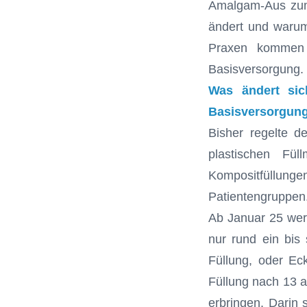
Amalgam-Aus zum 
ändert und warum j
Praxen kommen b
Basisversorgung.
Was ändert si
Basisversorgun
Bisher regelte d
plastischen Fül
Kompositfüllunge
Patientengruppen
Ab Januar 25 werd
nur rund ein bis 
Füllung, oder Ec
Füllung nach 13 a
erbringen. Darin