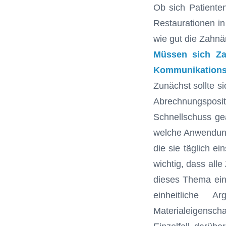
Ob sich Patienten
Restaurationen in
wie gut die Zahnä
Müssen sich Za
Kommunikationsa
Zunächst sollte 
Abrechnungsposit
Schnellschuss geä
welche Anwendungs
die sie täglich e
wichtig, dass all
dieses Thema eine
einheitliche A
Materialeigenscha