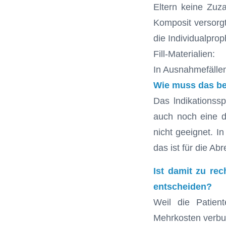
Eltern keine Zuz
Komposit versorg
die Individualpro
Fill-Materialien:
In Ausnahmefälle
Wie muss das b
Das lndikationssp
auch noch eine dr
nicht geeignet. I
das ist für die A
Ist damit zu re
entscheiden?
Weil die Patien
Mehrkosten verbun