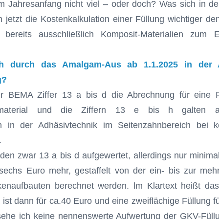
Jahresanfang nicht viel – oder doch? Was sich in de
etzt die Kostenkalkulation einer Füllung wichtiger denn 
ereits ausschließlich Komposit-Materialien zum E
ch durch das Amalgam-Aus ab 1.1.2025 in der 
g?
er BEMA Ziffer 13 a bis d die Abrechnung für eine 
lmaterial und die Ziffern 13 e bis h galten au
n in der Adhäsivtechnik im Seitenzahnbereich bei ko
.
en zwar 13 a bis d aufgewertet, allerdings nur minimal
sechs Euro mehr, gestaffelt von der ein- bis zur mehr
kenaufbauten berechnet werden. lm Klartext heißt das:
 ist dann für ca.40 Euro und eine zweiflächige Füllung f
 sehe ich keine nennenswerte Aufwertung der GKV-Füll