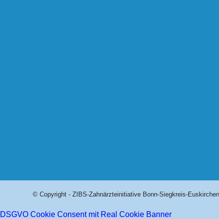
© Copyright - ZIBS-Zahnärzteinitiative Bonn-Siegkreis-Euskirchen
DSGVO Cookie Consent mit Real Cookie Banner