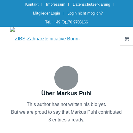
Kontakt
Impressum
Datenschutzerklärung
Mitglieder Login
Login nicht möglich?
Tel.: +49 (0)170 9703166
Über
Markus Puhl
This author has not written his bio yet.
But we are proud to say that
Markus Puhl
contributed
3 entries already.