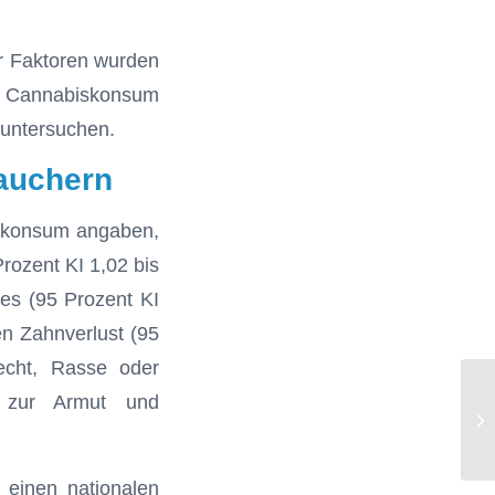
r Faktoren wurden
n Cannabiskonsum
 untersuchen.
rauchern
iskonsum angaben,
rozent KI 1,02 bis
ies (95 Prozent KI
en Zahnverlust (95
lecht, Rasse oder
is zur Armut und
Je
vo
e einen nationalen