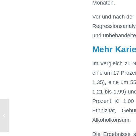
Monaten.
Vor und nach der
Regressionsanal
und unbehandelter
Mehr Kari
Im Vergleich zu 
eine um 17 Prozen
1,35), eine um 55
1,21 bis 1,99) un
Prozent KI 1,00 
Ethnizität, Geb
Endodontie kann Risiken für
Herzerkrankungen senken
Alkoholkonsum.
Die Ergebnisse sp