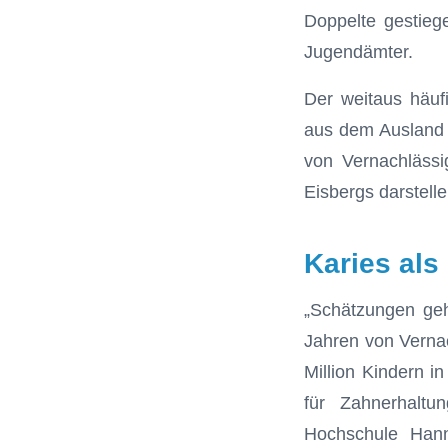
Doppelte gestieg
Jugendämter.
Der weitaus häuf
aus dem Ausland (
von Vernachlässi
Eisbergs darstelle
Karies als
„Schätzungen geh
Jahren von Vernac
Million Kindern in
für Zahnerhaltu
Hochschule Hann