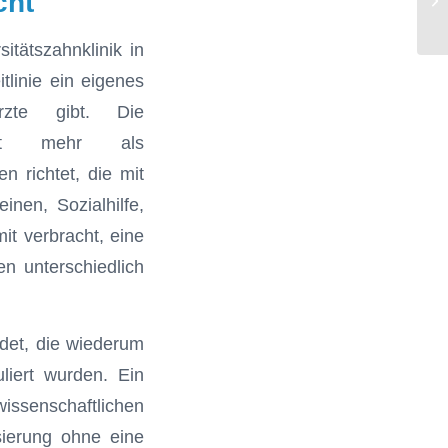
cht
Ha
itätszahnklinik in
tlinie ein eigenes
rzte gibt. Die
 mit mehr als
 richtet, die mit
inen, Sozialhilfe,
it verbracht, eine
n unterschiedlich
ldet, die wiederum
liert wurden. Ein
ssenschaftlichen
sierung ohne eine