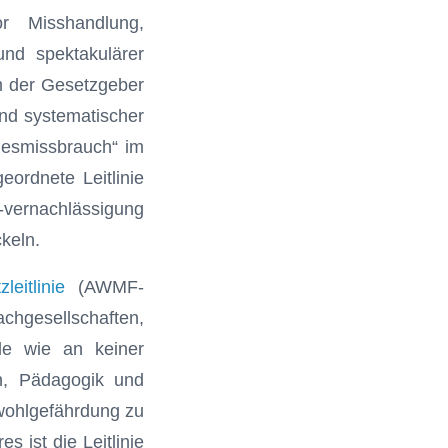
r Misshandlung,
und spektakulärer
m der Gesetzgeber
nd systematischer
desmissbrauch“ im
eordnete Leitlinie
-vernachlässigung
keln.
eitlinie
(AWMF-
chgesellschaften,
le wie an keiner
zin, Pädagogik und
wohlgefährdung zu
s ist die Leitlinie