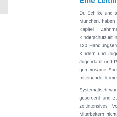
Eine Leitli
Ordnungsgeld...
Dr. Schilke und s
München, haben so
Kapitel Zahnm
Kinderschutz
130 Handlungsemp
Kindern und Jugen
Jugendamt und Pol
gemeinsame Sprac
miteinander kommu
Systematisch wurd
gescreent und zu
zeitintensives 
Mitarbeitern nic