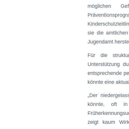
möglichen Gef
Präventionspr
Kinderschutzleit
sie die amtliche
Jugendamt herste
Für die struktu
Unterstützung d
entsprechende per
könnte eine aktual
„Der niedergelas
könnte, oft i
Früherkennungsun
zeigt kaum Wir