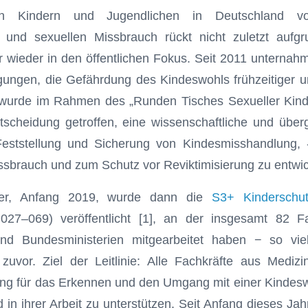
 Kindern und Jugend­lichen in Deutschland vo
 und sexuellen Missbrauch rückt nicht zuletzt aufgr
 wieder in den öffentlichen Fokus. Seit 2011 unternah
gungen, die Gefährdung des Kindeswohls frühzeitiger u
wurde im Rahmen des „Runden Tisches Sexueller Kin
scheidung getroffen, eine wissenschaftliche und überg
eststellung und Sicherung von Kindesmisshandlung, 
sbrauch und zum Schutz vor Reviktimisierung zu ent­wic
er, Anfang 2019, wurde dann die
S3+ Kinderschutzl
27–069) veröffentlicht [1], an der insgesamt 82 Fa
und Bundesministerien mitgearbeitet haben − so vie
 zuvor. Ziel der Leitlinie: Alle Fachkräfte aus Medi
nung für das Erkennen und den Umgang mit einer Kindes
d in ihrer Arbeit zu unterstützen. Seit Anfang dieses Jahre