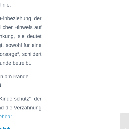
inie.
 Einbeziehung der
licher Hinweis auf
nkung, sie deutet
t, sowohl für eine
rsorge“, schildert
unde betreibt.
d
inderschutz“ der
und die Verzahnung
sehbar.
Be
fü