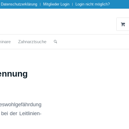
Datenschutzerklärung
Mitglieder Login
Login nicht möglich?
inare
Zahnarztsuche
kennung
deswohlgefährdung
ei der Leitlinien-