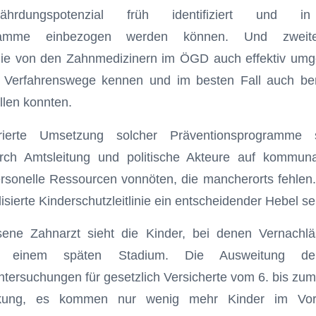
ährdungspotenzial früh identifiziert und in
ogramme einbezogen werden können. Und zweit
linie von den Zahnmedizinern im ÖGD auch effektiv umg
n Verfahrenswege kennen und im besten Fall auch be
llen konnten.
rierte Umsetzung solcher Präven­tionsprogramme
urch Amtsleitung und politische Akteure auf kommun
sonelle Ressourcen vonnöten, die mancherorts fehlen.
isierte Kinderschutzleitlinie ein entscheidender Hebel se
sene Zahnarzt sieht die Kinder, bei denen Vernachlä
n einem späten Stadium. Die Ausweitung der 
tersuchungen für gesetzlich Versicherte vom 6. bis zu
kung, es kommen nur wenig mehr Kinder im Vorsc