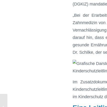
(DGKiZ) mandatiert
„Bei der Erarbei
Zahnmedizin von A
Vernachlässigung
darauf hin, dass 
gesunde Ernährung
Dr. Schilke, der 
Kinderschutzleitli
Im Zusatzdokume
Kinderschutzleitl
im Kinderschutz d
BerG Heilberufe Münster: Für
fehlende Notdienstvertretung ist