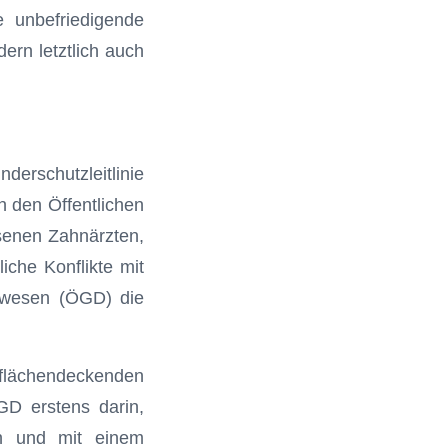
e unbefriedigende
dern letztlich auch
derschutzleitlinie
h den Öffentlichen
ssenen Zahnärzten,
iche Konflikte mit
tswesen (ÖGD) die
 flächendeckenden
GD erstens darin,
en und mit einem