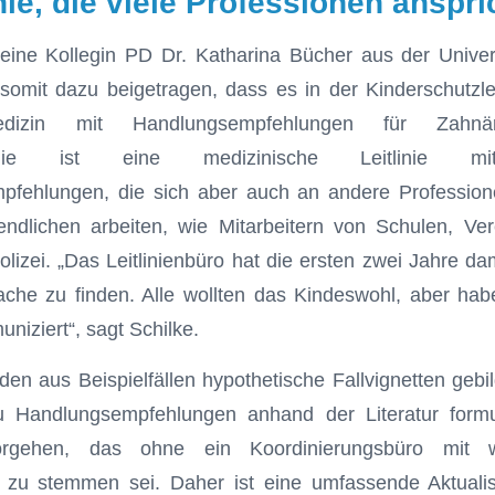
nie, die viele Professionen anspri
eine Kollegin PD Dr. Katharina Bücher aus der Univers
mit dazu beigetragen, dass es in der Kinderschutzlei
edizin mit Handlungsempfehlungen für Zahnä
leitlinie ist eine medizinische Leitlinie
fehlungen, die sich aber auch an andere Professionen
dlichen arbeiten, wie Mitarbeitern von Schulen, Vere
izei. „Das Leitlinienbüro hat die ersten zwei Jahre dam
he zu finden. Alle wollten das Kindeswohl, aber habe
niziert“, sagt Schilke.
en aus Beispielfällen hypothetische Fallvignetten gebi
 Handlungsempfehlungen anhand der Literatur formu
Vorgehen, das ohne ein Koordinierungsbüro mit wi
ht zu stemmen sei. Daher ist eine umfassende Aktuali