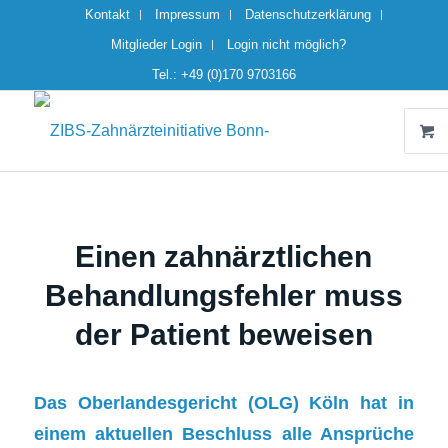
Kontakt
Impressum
Datenschutzerklärung
Mitglieder Login
Login nicht möglich?
Tel.: +49 (0)170 9703166
Einen zahnärztlichen
Behandlungsfehler muss
der Patient beweisen
Das Oberlandesgericht (OLG) Köln hat in
einem aktuellen Beschluss alle Ansprüche