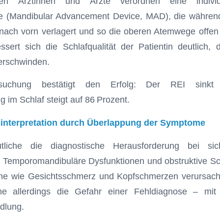
en Ärztinnen und Ärzte verordnen eine individ
ne (Mandibular Advancement Device, MAD), die währen
t nach vorn verlagert und so die oberen Atemwege offen 
ssert sich die Schlafqualität der Patientin deutlich,
erschwinden.
suchung bestätigt den Erfolg: Der REI sinkt
g im Schlaf steigt auf 86 Prozent.
linterpretation durch Überlappung der Symptome
tliche die diagnostische Herausforderung bei si
n. Temporomandibuläre Dysfunktionen und obstruktive S
me wie Gesichtsschmerz und Kopfschmerzen verursac
he allerdings die Gefahr einer Fehldiagnose – mit 
ndlung.