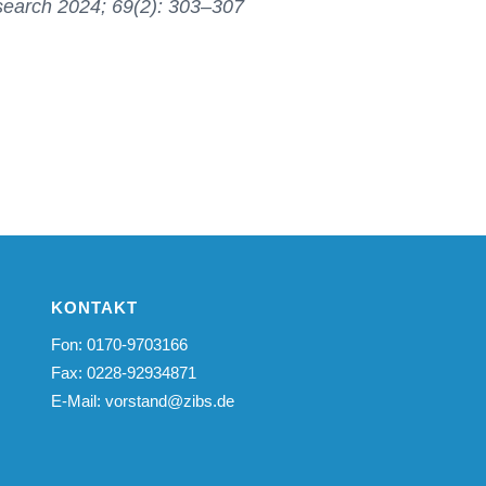
search 2024; 69(2): 303–307
KONTAKT
Fon: 0170-9703166
Fax: 0228-92934871
E-Mail:
vorstand@zibs.de