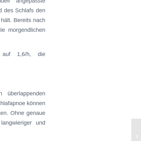
uell angepasste
d des Schlafs den
hält. Bereits nach
 die morgendlichen
 auf 1,6/h, die
ch überlappenden
chlafapnoe können
hen. Ohne genaue
langwieriger und
Pa