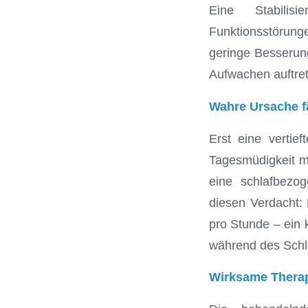
Eine Stabilis
Funktionsstörun
geringe Besserung
Aufwachen auftret
Wahre Ursache fä
Erst eine vertie
Tagesmüdigkeit mi
eine schlafbezo
diesen Verdacht: 
pro Stunde – ein 
während des Schla
Wirksame Therap