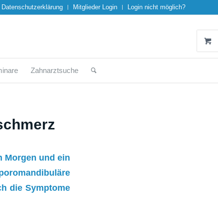
Datenschutzerklärung
Mitglieder Login
Login nicht möglich?
inare
Zahnarztsuche
fschmerz
m Morgen und ein
mporomandibuläre
ich die Symptome