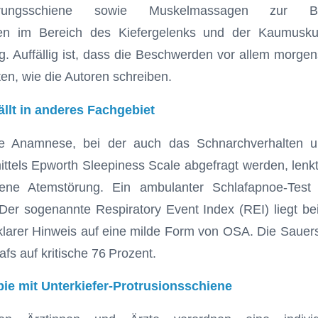
ierungsschiene sowie Muskelmassagen zur 
gen im Bereich des Kiefergelenks und der Kaumuskul
. Auffällig ist, dass die Beschwerden vor allem morge
en, wie die Autoren schreiben.
llt in anderes Fachgebiet
fte Anamnese, bei der auch das Schnarchverhalten u
ttels Epworth Sleepiness Scale abgefragt werden, lenk
gene Atemstörung. Ein ambulanter Schlafapnoe-Test 
Der sogenannte Respiratory Event Index (REI) liegt be
klarer Hinweis auf eine milde Form von OSA. Die Sauerst
fs auf kritische 76 Prozent.
ie mit Unterkiefer-Protrusionsschiene