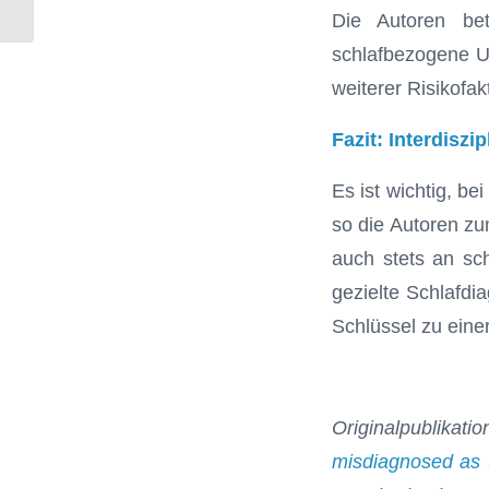
Die Autoren be
schlafbezogene Ur
weiterer Risikofa
Fazit: Interdiszi
Es ist wichtig, be
so die Autoren zu
auch stets an sc
gezielte Schlafdia
Schlüssel zu eine
Originalpublikatio
misdiagnosed as 