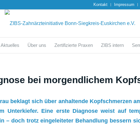
Kontakt
Impressum
Aktuelles
Über uns
Zertifizierte Praxen
ZIBS intern
Sem
gnose bei morgendlichem Kop
 Frau beklagt sich über anhaltende Kopfschmerzen a
m Unterkiefer. Eine erste Diagnose weist auf te
in – doch trotz eingeleiteter Behandlung bessern s