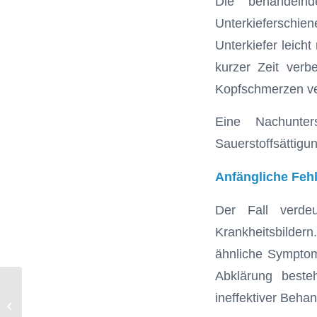
Die behandelnd
Unterkieferschie
Unterkiefer leich
kurzer Zeit verbe
Kopfschmerzen v
Eine Nachunter
Sauerstoffsättigun
Anfängliche Feh
Der Fall verdeu
Krankheitsbilder
ähnliche Sympto
Abklärung beste
ineffektiver Beha
Chlorotonil lässt Bakterien chemisch
„ausbluten“