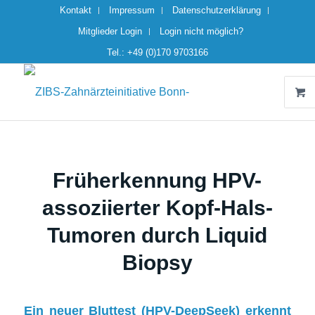
Kontakt
Impressum
Datenschutzerklärung
Mitglieder Login
Login nicht möglich?
Tel.: +49 (0)170 9703166
Früherkennung HPV-
assoziierter Kopf-Hals-
Tumoren durch Liquid
Biopsy
Ein neuer Bluttest (HPV-DeepSeek) erkennt