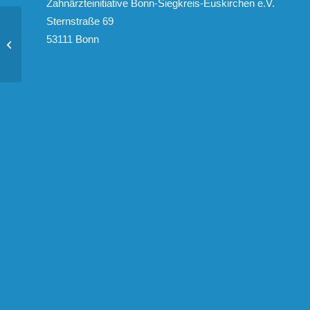
Zahnärzteinitiative Bonn-Siegkreis-Euskirchen e.V.
Sternstraße 69
53111 Bonn
Darmbakterium half bei Übergewicht