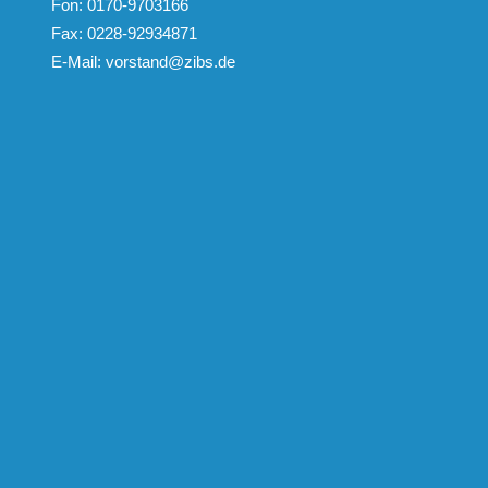
Fon: 0170-9703166
Fax: 0228-92934871
E-Mail:
vorstand@zibs.de