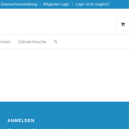
Datenschutzerklärung
Mitglieder Login
Login nicht möglich?
inare
Zahnarztsuche
ANMELDEN