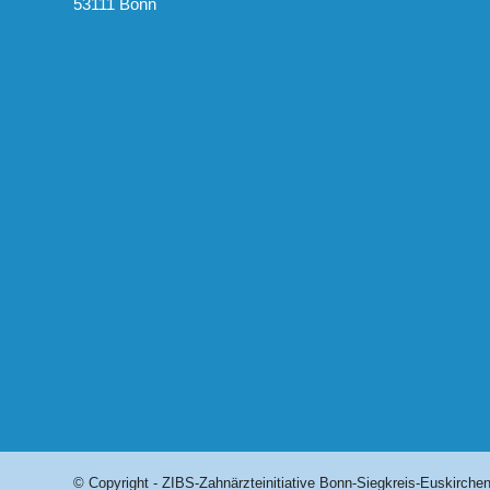
53111 Bonn
© Copyright - ZIBS-Zahnärzteinitiative Bonn-Siegkreis-Euskirchen