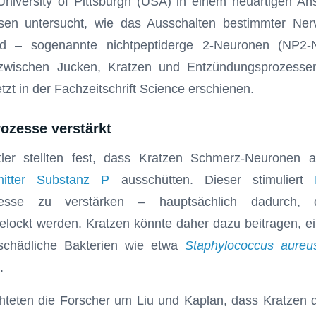
niversity of Pittsburgh (USA) in einem neuartigen Ans
en untersucht, wie das Ausschalten bestimmter Nerv
nd – sogenannte nichtpeptiderge 2-Neuronen (NP2
ischen Jucken, Kratzen und Entzündungsprozessen 
tzt in der Fachzeitschrift Science erschienen.
ozesse verstärkt
ler stellten fest, dass Kratzen Schmerz-Neuronen ak
itter
Substanz P
ausschütten. Dieser stimuliert
zesse zu verstärken – hauptsächlich dadurch
lockt werden. Kratzen könnte daher dazu beitragen, e
 schädliche Bakterien wie etwa
Staphylococcus aureu
.
hteten die Forscher um Liu und Kaplan, dass Kratzen