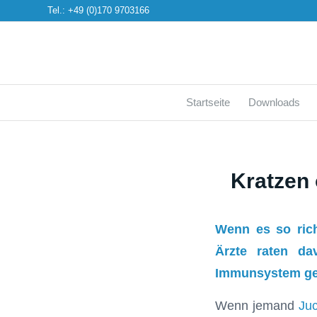
Tel.: +49 (0)170 9703166
Startseite
Downloads
Kratzen 
Wenn es so rich
Ärzte raten da
Immunsystem gefu
Wenn jemand
Juc