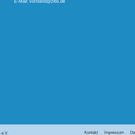
E-Mail:
vorstand@zibs.de
Kontakt
Impressum
Da
 e.V.