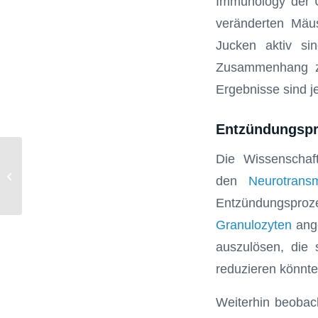
Immunology der U
veränderten Mäus
Jucken aktiv si
Zusammenhang zw
Ergebnisse sind je
Entzündungspr
Die Wissenschaft
Zuckersüße Getränke erhöhen das
den
Neurotransm
Risiko für Mundhöhlenkrebs
Entzündungspro
Granulozyten
ange
auszulösen, die
reduzieren könnte
Weiterhin beobac