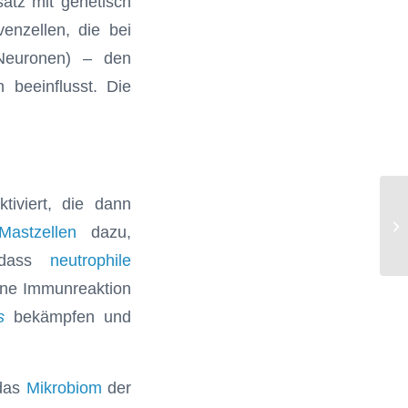
atz mit genetisch
enzellen, die bei
-Neuronen) – den
beeinflusst. Die
tiviert, die dann
Ra
Mastzellen
dazu,
Mu
, dass
neutrophile
ine Immunreaktion
s
bekämpfen und
 das
Mikrobiom
der