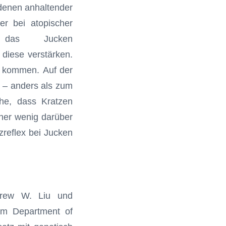
 denen anhaltender
r bei atopischer
das Jucken
diese verstärken.
n kommen. Auf der
d – anders als zum
he, dass Kratzen
sher wenig darüber
zreflex bei Jucken
drew W. Liu und
em Department of