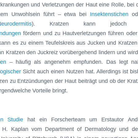
rkrankungen und Verletzungen der Haut eine Rolle, bei
rkem Unwohlsein führt – etwa bei
Insektenstichen
ode
eurodermitis
). Kratzen kann jedoch 
ündungen
fördern und zu Hautverletzungen führen oder 
kann es zu einem Teufelskreis aus Jucken und Kratze
n Kratzen den Juckreiz vorübergehend lindern und wir
zen
– häufig als angenehm empfunden. Das legt na
logischer
Sicht auch einen Nutzen hat. Allerdings ist bi
zen zu Entzündungen der Haut beiträgt und ob der Krat
rgendwelche Vorteile bringt.
en Studie
hat ein Forscherteam um Erstautor An
el H. Kaplan vom Department of Dermatology und d