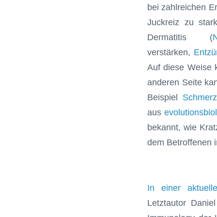
bei zahlreichen E
Juckreiz zu sta
Dermatitis (
N
verstärken,
Entz
Auf diese Weise 
anderen Seite kan
Beispiel
Schmer
aus
evolutionsbio
bekannt, wie Krat
dem Betroffenen i
In einer aktuell
Letztautor Dani