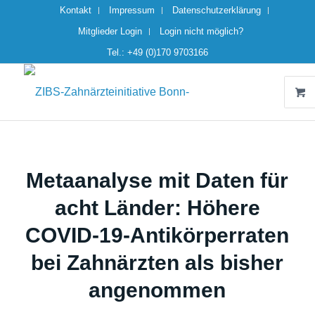
Kontakt
Impressum
Datenschutzerklärung
Mitglieder Login
Login nicht möglich?
Tel.: +49 (0)170 9703166
Metaanalyse mit Daten für
acht Länder: Höhere
COVID-19-Antikörperraten
bei Zahnärzten als bisher
angenommen