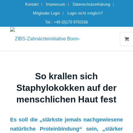
Kontakt
Impressum
Datenschutzerklärung
Mitglieder Login
Login nicht möglich?
Tel.: +49 (0)170 9703166
So krallen sich
Staphylokokken auf der
menschlichen Haut fest
Es soll die „stärkste jemals nachgewiesene
natürliche Proteinbindung“ sein, „stärker