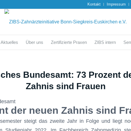
Kontakt
Impressum
Aktuelles
Über uns
Zertifizierte Praxen
ZIBS intern
Sem
isches Bundesamt: 73 Prozent d
Zahnis sind Frauen
ndesamt
nt der neuen Zahnis sind F
tsemester steigt das zweite Jahr in Folge und liegt n
 Studienjahr 2022. Im Fachbereich Zahnmedizin stei