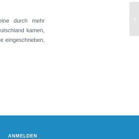
An
eine durch mehr
eutschland kamen,
e eingeschrieben,
ANMELDEN