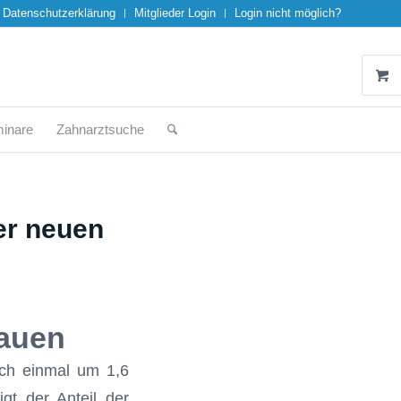
Datenschutzerklärung
Mitglieder Login
Login nicht möglich?
inare
Zahnarztsuche
er neuen
rauen
och einmal um 1,6
gt der Anteil der