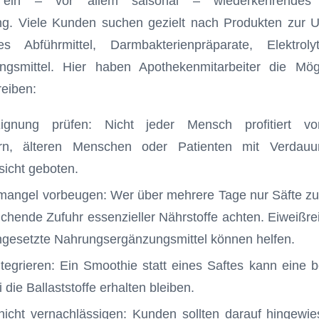
d ein – vor allem saisonal – wiederkehrende
g. Viele Kunden suchen gezielt nach Produkten zur Un
Abführmittel, Darmbakterienpräparate, Elektrol
gsmittel. Hier haben Apothekenmitarbeiter die Mögli
reiben:
 Eignung prüfen: Nicht jeder Mensch profitiert vo
ern, älteren Menschen oder Patienten mit Verdauu
sicht geboten.
mangel vorbeugen: Wer über mehrere Tage nur Säfte zu 
ichende Zufuhr essenzieller Nährstoffe achten. Eiweiß
ingesetzte Nahrungsergänzungsmittel können helfen.
integrieren: Ein Smoothie statt eines Saftes kann eine b
i die Ballaststoffe erhalten bleiben.
icht vernachlässigen: Kunden sollten darauf hingewi