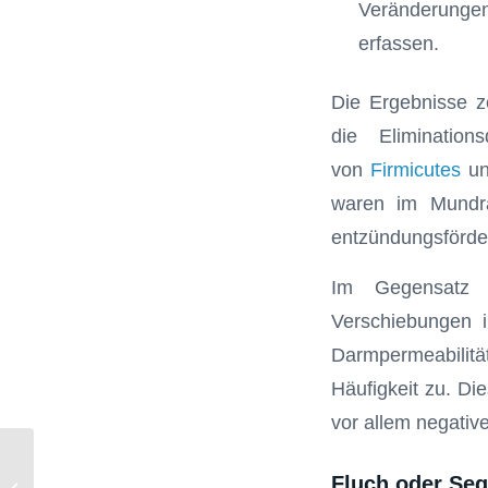
Veränderunge
erfassen.
Die Ergebnisse z
die Elimination
von
Firmicutes
un
waren im Mundra
entzündungsförder
Im Gegensatz d
Verschiebungen i
Darmpermeabilität
Häufigkeit zu. Di
vor allem negativ
Allergische Kontaktstomatitis gegen
Fluch oder Seg