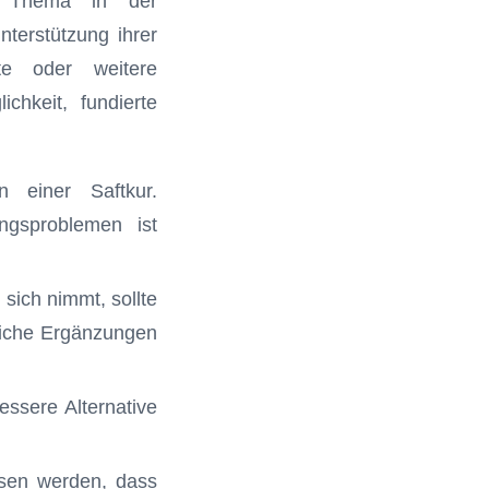
s Thema in der
terstützung ihrer
yte oder weitere
chkeit, fundierte
n einer Saftkur.
ngsproblemen ist
sich nimmt, sollte
reiche Ergänzungen
essere Alternative
esen werden, dass