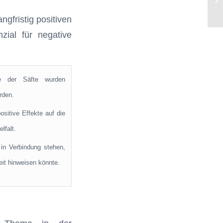
Au
gfristig positiven
zial für negative
 der Säfte wurden
rden.
sitive Effekte auf die
lfalt.
in Verbindung stehen,
it hinweisen könnte.