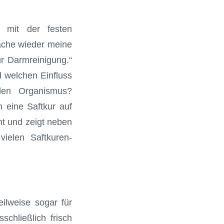
e mit der festen
mache wieder meine
ur Darmreinigung.“
d welchen Einfluss
den Organismus?
h eine Saftkur auf
nt und zeigt neben
vielen Saftkuren-
ilweise sogar für
chließlich frisch