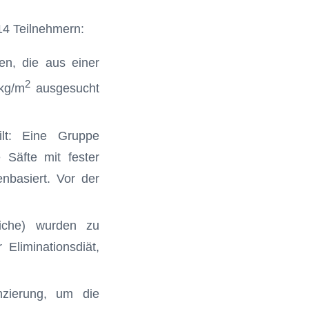
 14 Teilnehmern:
n, die aus einer
2
kg/m
ausgesucht
lt: Eine Gruppe
 Säfte mit fester
enbasiert. Vor der
riche) wurden zu
Eliminationsdiät,
zierung, um die