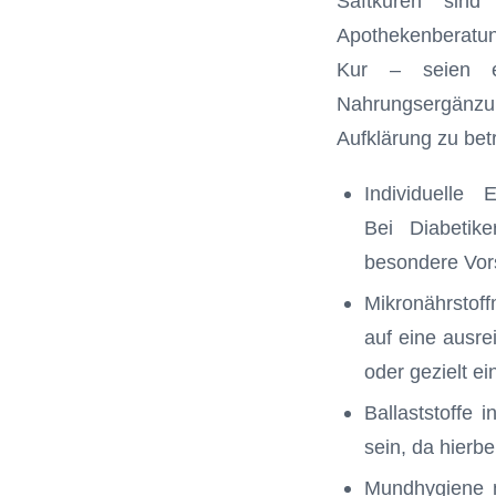
Saftkuren sin
Apothekenberatun
Kur – seien es 
Nahrungsergänzun
Aufklärung zu bet
Individuelle
Bei Diabetik
besondere Vor
Mikronährstoff
auf eine ausre
oder gezielt e
Ballaststoffe 
sein, da hierbe
Mundhygiene n