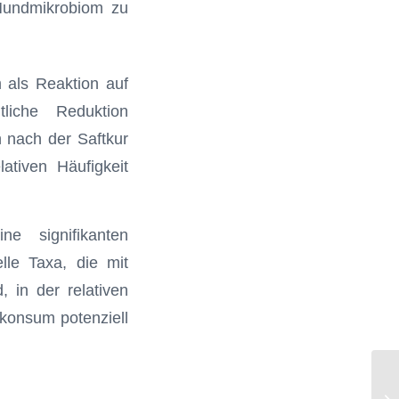
Mundmikrobiom zu
 als Reaktion auf
tliche Reduktion
 nach der Saftkur
tiven Häufigkeit
e signifikanten
lle Taxa, die mit
, in der relativen
tkonsum potenziell
AG
IK