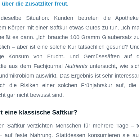
 über die Zusatzliter freut.
dieselbe Situation: Kunden betreten die Apothek
m Körper mit einer Saftkur etwas Gutes zu tun. „Ich 
 heißt es dann. „Ich brauche 100 Gramm Glaubersalz z
öblich – aber ist eine solche Kur tatsächlich gesund? Un
tige Konsum von Frucht- und Gemüsesäften auf 
udie aus dem Fachjournal
Nutrients
untersucht, wie sic
dmikrobiom auswirkt. Das Ergebnis ist sehr interessa
ch die Risiken einer solchen Frühjahrskur auf, die 
ht gar nicht bewusst sind.
t eine klassische Saftkur?
hen Saftkur verzichten Menschen für mehrere Tage – te
auf feste Nahrung. Stattdessen konsumieren sie auss