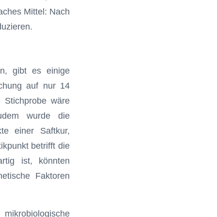
aches Mittel: Nach
uzieren.
n, gibt es einige
suchung auf nur 14
e Stichprobe wäre
Zudem wurde die
te einer Saftkur,
kpunkt betrifft die
rtig ist, könnten
etische Faktoren
ikrobiologische