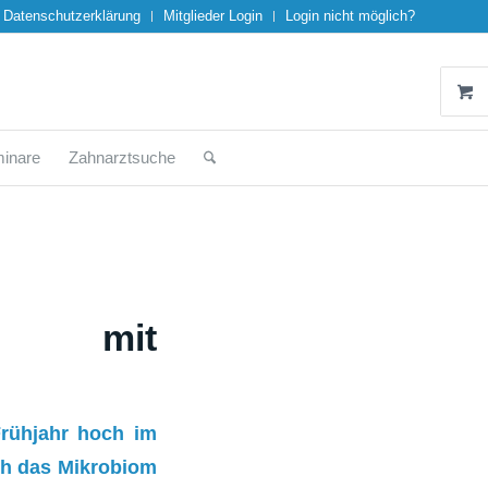
Datenschutzerklärung
Mitglieder Login
Login nicht möglich?
inare
Zahnarztsuche
en mit
Frühjahr hoch im
ch das Mikrobiom