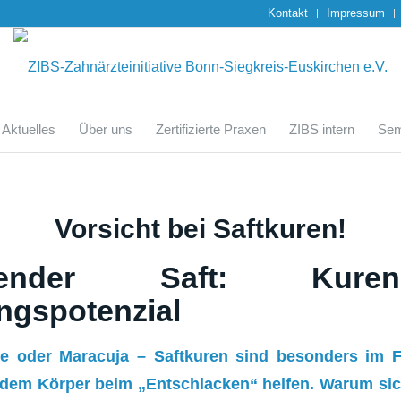
Kontakt
Impressum
Aktuelles
Über uns
Zertifizierte Praxen
ZIBS intern
Sem
Vorsicht bei Saftkuren!
ndender Saft: Kur
ngspotenzial
e oder Maracuja – Saftkuren sind besonders im 
 dem Körper beim „Entschlacken“ helfen. Warum si