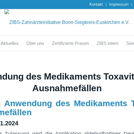
Kontakt
Impressum
Aktuelles
Über uns
Zertifizierte Praxen
ZIBS intern
Sem
dung des Medikaments Toxavit 
Ausnahmefällen
 Anwendung des Medikaments T
mefällen
01.2024
 Zulassung wird die Applikation aldehydhaltiger Devit