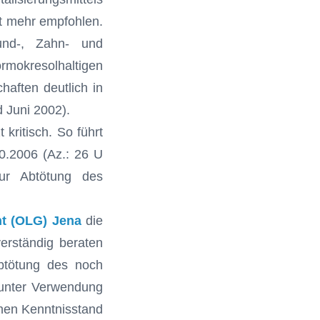
ht mehr empfohlen.
und-, Zahn- und
okresolhaltigen
aften deutlich in
 Juni 2002).
kritisch. So führt
0.2006 (Az.: 26 U
ur Abtötung des
ht (OLG) Jena
die
erständig beraten
Abtötung des noch
unter Verwendung
hen Kenntnisstand