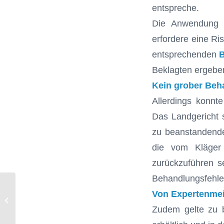
entspreche.
Die Anwendung v
erfordere eine R
entsprechenden
Beklagten ergeben
Kein grober Beh
Allerdings konnt
Das Landgericht s
zu beanstandende
die vom Kläger 
zurückzuführen s
Behandlungsfehler
Von Expertenme
Erhebung des PSI (BEMA-Nr. 04) ist
keine Überweisungsleistung
Zudem gelte zu b