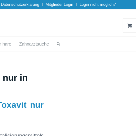
Datenschutzerklärung
Mitglieder Login
Login nicht möglich?
inare
Zahnarztsuche
nur in
oxavit nur
alisierungsmittels