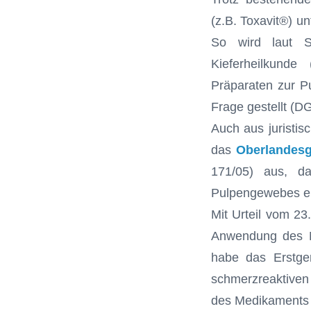
(z.B. Toxavit®) u
So wird laut S
Kieferheilkund
Präparaten zur P
Frage gestellt (D
Auch aus juristis
das
Oberlandes
171/05) aus, d
Pulpengewebes ei
Mit Urteil vom 23
Anwendung des Me
habe das Erstger
schmerzreaktive
des Medikaments 