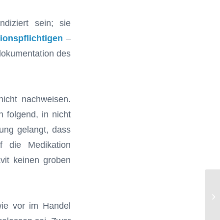
iziert sein; sie
onspflichtigen
–
dokumentation des
nicht nachweisen.
 folgend, in nicht
ung gelangt, dass
f die Medikation
vit keinen groben
Ne
de
wie vor im Handel
mit