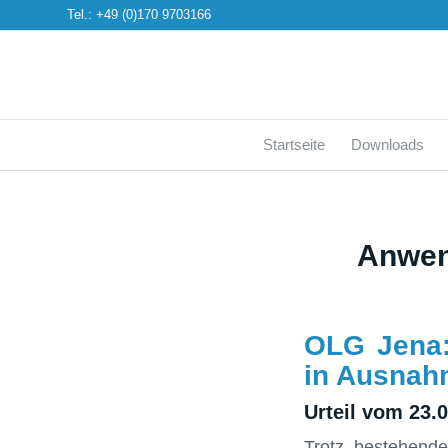
Tel.: +49 (0)170 9703166
Startseite
Downloads
Anwen
OLG Jena:
in Ausnah
Urteil vom 23.
Trotz bestehender