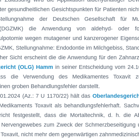
nter gesundheitlichen Gesichtspunkten für Patienten nic
tellungnahme der Deutschen Gesellschaft für M
e (DGZMK) die Anwendung von aldehyd- oder form
ulpotomie wegen mutagener und kanzerogener Eigensch
GZMK, Stellungnahme: Endodontie im Milchgebiss, Stand
cher Sicht erscheint die die Anwendung für den Zahnarzt 
gericht (OLG) Hamm
in seiner Entscheidung vom 24.1
ass die Verwendung des Medikamentes Toxavit z
nen groben Behandlungsfehler darstellt.
.01.2024 (Az.: 7 U 1170/22) hält das
Oberlandesgeric
dikaments Toxavit als behandlungsfehlerhaft. Sachv
icht festgestellt, dass die Mortaltechnik, d. h. die 
n Nervengewebes zum Zweck der Schmerzbeseitigung 
Toxavit, nicht mehr dem gegenwärtigen zahnmedizinisc