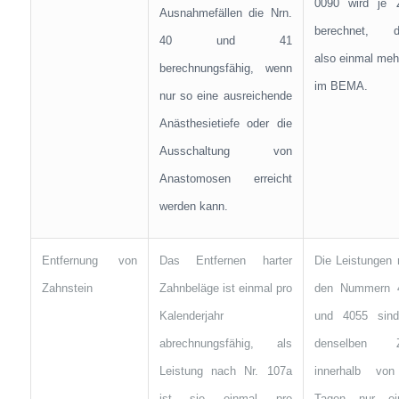
0090 wird je 
Ausnahmefällen die Nrn.
berechnet, d
40 und 41
also einmal meh
berechnungsfähig, wenn
im BEMA.
nur so eine ausreichende
Anästhesietiefe oder die
Ausschaltung von
Anastomosen erreicht
werden kann.
Entfernung von
Das Entfernen harter
Die Leistungen
Zahnstein
Zahnbeläge ist einmal pro
den Nummern 
Kalenderjahr
und 4055 sind
abrechnungsfähig, als
denselben Z
Leistung nach Nr. 107a
innerhalb vo
ist sie einmal pro
Tagen nur ei