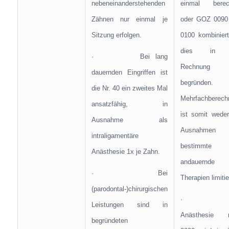
nebeneinanderstehenden
einmal berec
Zähnen nur einmal je
oder GOZ 0090
Sitzung erfolgen.
0100 kombiniert
dies in 
· Bei lang
Rechnung
dauernden Eingriffen ist
begründen. 
die Nr. 40 ein zweites Mal
Mehrfachberech
ansatzfähig, in
ist somit wede
Ausnahme als
Ausnahmen o
intraligamentäre
bestimmte l
Anästhesie 1x je Zahn.
andauernde
· Bei
Therapien limitie
(parodontal-)chirurgischen
· D
Leistungen sind in
Anästhesie 
begründeten