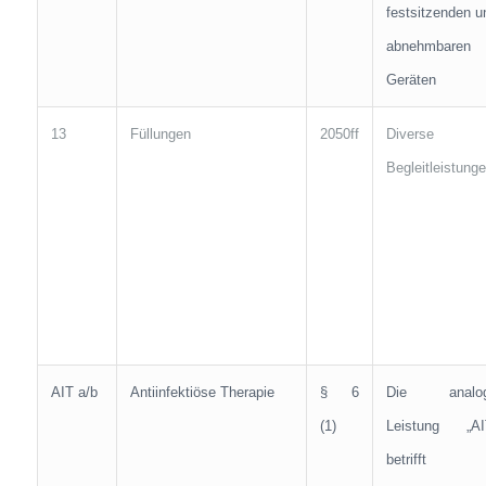
festsitzenden u
abnehmbaren
Geräten
13
Füllungen
2050ff
Diverse
Begleitleistung
AIT a/b
Antiinfektiöse Therapie
§ 6
Die analo
(1)
Leistung „AI
betrifft