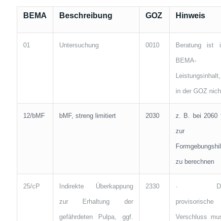
BEMA
Beschreibung
GOZ
Hinweis
01
Untersuchung
0010
Beratung ist 
BEMA-
Leistungsinhalt,
in der GOZ nich
12/bMF
bMF, streng limitiert
2030
z. B. bei 2060 f
zur
Formgebungshil
zu berechnen
25/cP
Indirekte Überkappung
2330
· De
zur Erhaltung der
provisorische
gefährdeten Pulpa, ggf.
Verschluss mu