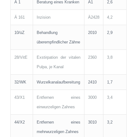
Ä 1
Beratung eines Kranken
Ä1
2,6
Ä 161
Inzision
Ä2428
4,2
10/üZ
Behandlung
2010
2,9
überempfindlicher Zähne
28/VitE
Exstirpation der vitalen
2360
3,8
Pulpa, je Kanal
32/WK
Wurzelkanalaufbereitung
2410
1,7
43/X1
Entfernen eines
3000
3,4
einwurzeligen Zahnes
44/X2
Entfernen eines
3010
3,2
mehrwurzeligen Zahnes