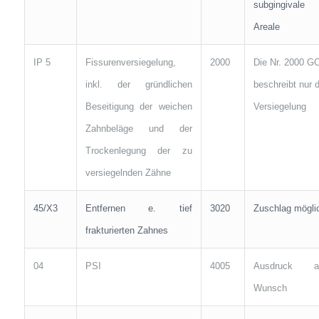
subgingivale
Areale
IP 5
Fissurenversiegelung,
2000
Die Nr. 2000 G
inkl. der gründlichen
beschreibt nur d
Beseitigung der weichen
Versiegelung
Zahnbeläge und der
Trockenlegung der zu
versiegelnden Zähne
45/X3
Entfernen e. tief
3020
Zuschlag mögli
frakturierten Zahnes
04
PSI
4005
Ausdruck a
Wunsch