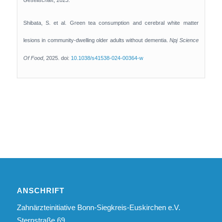
Shibata, S. et al. Green tea consumption and cerebral white matter
lesions in community-dwelling older adults without dementia.
Npj Science
Of Food
, 2025. doi:
10.1038/s41538-024-00364-w
ANSCHRIFT
Zahnärzteinitiative Bonn-Siegkreis-Euskirchen e.V.
Sternstraße 69