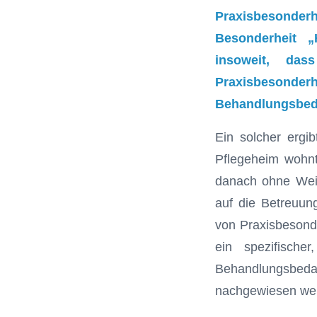
Praxisbesonderh
Besonderheit „
insoweit, da
Praxisbesonder
Behandlungsbeda
Ein solcher ergi
Pflegeheim wohnt.
danach ohne Weit
auf die Betreuun
von Praxisbesond
ein spezifische
Behandlungsbedar
nachgewiesen werd