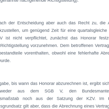
enannte nachgehende Richtigstellung).
ach der Entscheidung aber auch das Recht zu, die 
zustellen, um genügend Zeit für eine quartalsgleiche 
V ist nicht verpflichtet, zu­nächst das Honorar fest
 Richtigstellung vorzunehmen. Dem be­troffenen Vertra
estandteile vorenthalten, obwohl eine fehlerhafte Ab
wurde.
rgabe, bis wann das Honorar abzurechnen ist, ergibt si
 weder aus dem SGB V, den Bundesmantelv
ungsmaßstab noch aus der Satzung der KZV. Im H
­grundsatz gilt aber, dass die Abrechnung eines Vertra