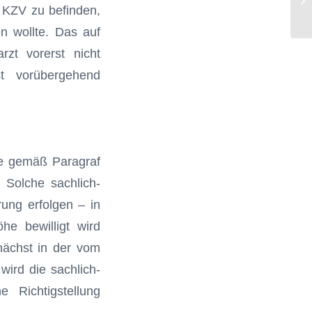
 KZV zu befinden,
Um
n wollte. Das auf
rzt vorerst nicht
t vorübergehend
lle gemäß Paragraf
 Solche sachlich-
ung erfolgen – in
e bewilligt wird
unächst in der vom
wird die sachlich-
e Richtigstellung