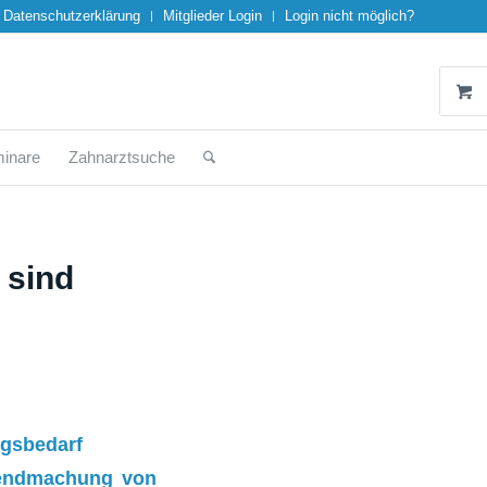
Datenschutzerklärung
Mitglieder Login
Login nicht möglich?
inare
Zahnarztsuche
 sind
ngsbedarf
ltendmachung von