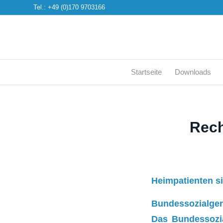
Tel.: +49 (0)170 9703166
Startseite
Downloads
Rech
Heimpatienten s
Bundessozialger
Das Bundessozia