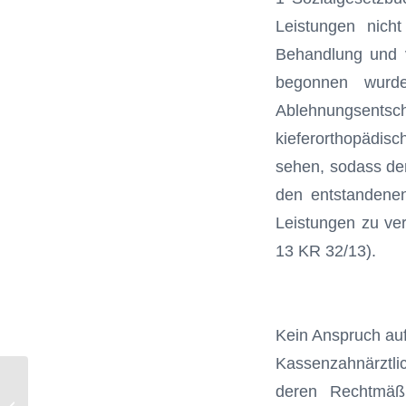
Leis­tungen nic
Behandlung und v
begonnen wurde
Ablehnungsents
kieferorthopädi
sehen, sodass de
den entstandene
Leistungen zu ver
13 KR 32/13).
Kein Anspruch au
Kassenzahnärztli
Rechtstipp April 2014: Häufig stehen
deren Recht­mäßi
Inhaber eines Auslandskontos unter