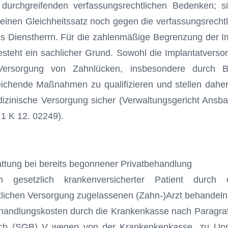
durchgreifenden verfassungsrechtlichen Bedenken; s
inen Gleichheitssatz noch gegen die verfassungsrechtlic
es Dienst­herrn. Für die zahlenmäßige Begrenzung der I
besteht ein sachlicher Grund. Sowohl die Implantatverso
Versorgung von Zahnlücken, insbesondere durch B
ichende Maßnahmen zu qualifizieren und stellen daher
zinische Versorgung sicher (Verwaltungsgericht Ansba
 1 K 12. 02249).
ttung bei bereits begonnener Privatbehandlung
n gesetzlich krankenversicherter Patient durch 
tlichen Versorgung zugelasse­nen (Zahn-)Arzt behandeln
ehandlungskosten durch die Krankenkasse nach Paragraf
uch (SGB) V wegen von der Krankenkenkasse „zu Unre