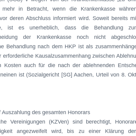
ht mehr in Betracht, wenn die Krankenkasse währe
or deren Abschluss informiert wird. Soweit bereits m
, ist es unerheblich, dass die Behandlung zu
cheidung der Krankenkasse noch nicht abgeschl
sche Behandlung nach dem HKP ist als zusam­menhäng
r erforderliche Kausalzusammenhang zwischen Ablehn
n Kosten auch für die nach der ablehnenden Entsche
neinen ist (Sozialgericht [SG] Aachen, Urteil von 8. Ok
f Auszahlung des gesamten Honorars
che Vereinigun­gen (KZVen) sind berechtigt, Ho­no­rar
gkeit angezweifelt wird, bis zu einer Klärung der