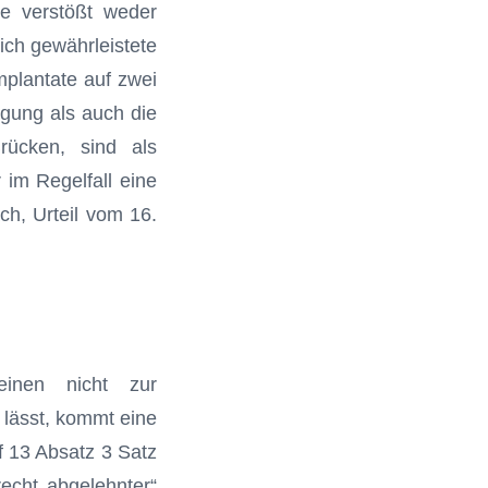
ie verstößt weder
h ge­währ­leistete
mplantate auf zwei
rgung als auch die
rücken, sind als
 im Regelfall eine
ch, Urteil vom 16.
einen nicht zur
 lässt, kommt eine
 13 Absatz 3 Satz
cht abgelehnter“