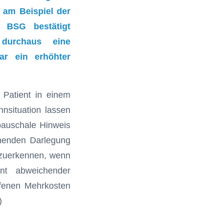
 am Beispiel der
s BSG bestätigt
durchaus eine
ar ein erhöhter
 Patient in einem
hnsituation lassen
pauschale Hinweis
chenden Darlegung
nzuerkennen, wenn
ant abweichender
ufenen Mehrkosten
)