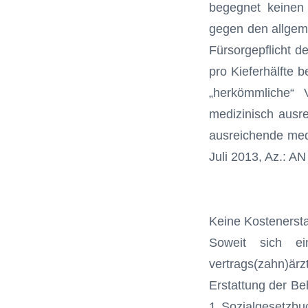
begegnet keinen 
gegen den allgeme
Fürsorgepflicht d
pro Kieferhälfte 
„herkömmliche“ 
medizinisch ausre
ausreichende medi
Juli 2013, Az.: AN
Keine Kostenersta
Soweit sich ei
vertrags(zahn)ärz
Erstattung der B
1 Sozialgesetzb