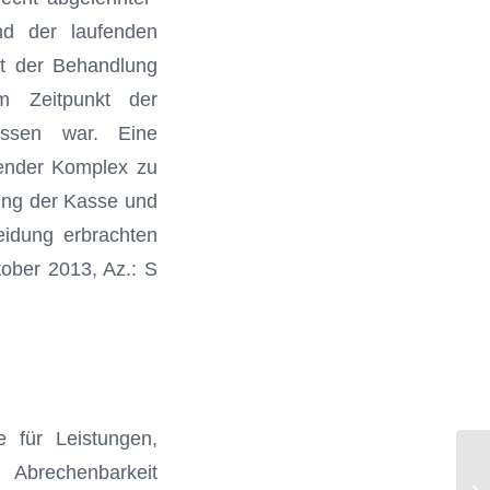
nd der laufenden
it der Behandlung
m Zeitpunkt der
ossen war. Eine
ender Komplex zu
ung der Kasse und
idung erbrachten
tober 2013, Az.: S
e für Leistungen,
Re
 Abrechenbar­keit
Di