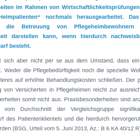
eiten im Rahmen von Wirtschaftlichkeitsprüfungen
Heimpatienten“ nochmals herausgearbeitet. Da
ss die Betreuung von Pflegeheimbewohnern 
heit darstellen kann, wenn hierdurch nachweisb
rf besteht.
bt sich aber nicht per se aus dem Umstand, dass ein
 Weder die Pflegebedürftigkeit noch die spezielle Wo
eres auf erhöhte Behand­lungskosten schließen. Der 
g von Versicherten in Pflegeheimen reicht zur ausrei
erheiten somit nicht aus. Praxisbesonderheiten sind a
r, vom Durchschnitt der Vergleichsgruppe signifik
f des Patientenklientels und die hierdurch hervorger
en (BSG, Urteil vom 5. Juni 2013, Az.: B 6 KA 40/12 R