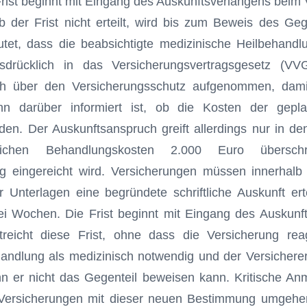
rist beginnt mit Eingang des Auskunftsverlangens beim Ve
b der Frist nicht erteilt, wird bis zum Beweis des Ge
tet, dass die beabsichtigte medizinische Heilbehandl
drücklich in das Versicherungsvertragsgesetz (VVG
ch über den Versicherungsschutz aufgenommen, damit
nn darüber informiert ist, ob die Kosten der gepl
n. Der Auskunftsanspruch greift allerdings nur in den
tlichen Behandlungskosten 2.000 Euro übersc
g eingereicht wird. Versicherungen müssen innerhal
Unterlagen eine begründete schriftliche Auskunft erte
ei Wochen. Die Frist beginnt mit Eingang des Auskunf
treicht diese Frist, ohne dass die Versicherung reag
handlung als medizinisch notwendig und der Versichere
 er nicht das Gegenteil beweisen kann. Kritische Anm
Versicherungen mit dieser neuen Bestimmung umgehe