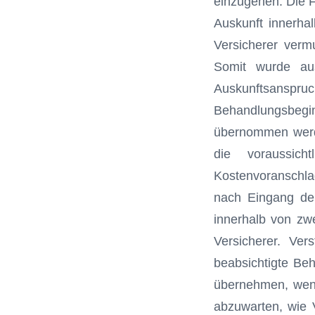
einzugehen. Die F
Auskunft innerhal
Versicherer vermu
Somit wurde aus
Auskunftsanspru
Behandlungsbegi
übernommen werde
die voraussich
Kostenvoranschla
nach Eingang der 
innerhalb von zw
Versicherer. Vers
beabsichtigte Be
übernehmen, wenn
abzuwarten, wie 