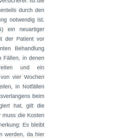
rsicherer. Ist die
genteils durch den
ung notwendig ist.
) ein neuartiger
 der Patient vor
anten Behandlung
 Fällen, in denen
hreiten und ein
b von vier Wochen
ilen, in Notfällen
tsverlangens beim
iert hat, gilt die
r muss die Kosten
erkung: Es bleibt
n werden, da hier