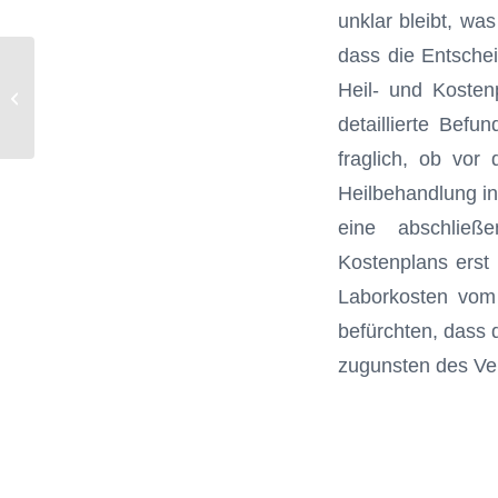
unklar bleibt, was
dass die Entschei
Rechtstipp September 2013 BAG:
Heil- und Kosten
Volle Vergütung für wenig Arbeit?
detaillierte Befu
fraglich, ob vor
Heilbehandlung in
eine abschließ
Kostenplans erst
Laborkosten vom 
befürchten, dass 
zugunsten des Ver