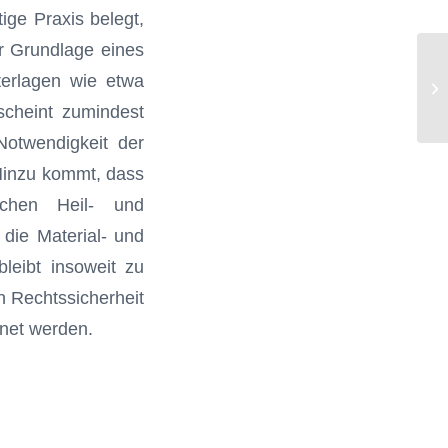
tige Praxis belegt,
er Grundlage eines
Re
terlagen wie etwa
He
mi
rscheint zumindest
Notwendigkeit der
 Hinzu kommt, dass
ichen Heil- und
die Material- und
leibt insoweit zu
n Rechtssicherheit
fnet werden.