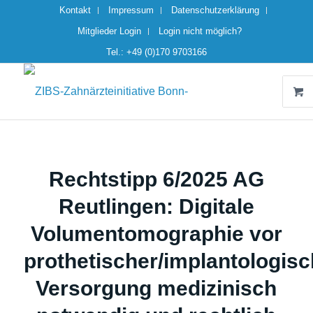
Kontakt
Impressum
Datenschutzerklärung
Mitglieder Login
Login nicht möglich?
Tel.: +49 (0)170 9703166
Rechtstipp 6/2025 AG
Reutlingen: Digitale
Volumentomographie vor
prothetischer/implantologisc
Versorgung medizinisch