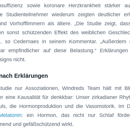
nsuffizienz sowie koronare Herzkrankheit stärker a
 Studienteilnehmer wiederum zeigten deutlicher er
und Vorhofflimmern als ältere. „Die Studie zeigt, da
den sonst schützenden Effekt des weiblichen Geschle
bt“, so Cedernaes in seinem Kommentar. „Außerdem r
r empfindlicher auf diese Belastung.“ Erklärungen l
signs nicht.
 nach Erklärungen
tudie nur Assoziationen, Windreds Team hält mit Bl
 eine Kausalität für denkkbar: Unser zirkadianer Rhy
uls, die Hormonproduktion und die Vasomotorik. Im D
Melatonin
: ein Hormon, das nicht nur Schlaf förde
end und gefäßschützend wirkt.