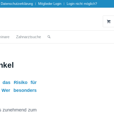
Datenschutzerklärung
Mitglieder Login
Login nicht möglich?
inare
Zahnarztsuche
nkel
n das Risiko für
. Wer besonders
d es zunehmend zum