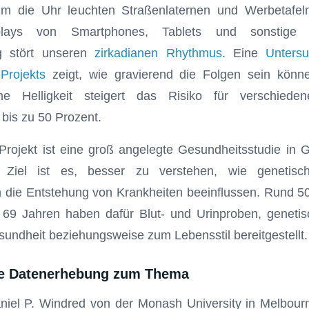
m die Uhr leuchten Straßenlaternen und Werbetafe
plays von Smartphones, Tablets und sonstige 
g stört unseren
zirkadianen Rhythmus
. Eine
Unters
Projekts
zeigt, wie gravierend die Folgen sein könn
he Helligkeit steigert das Risiko für verschieden
bis zu 50 Prozent.
ojekt ist eine groß angelegte Gesundheitsstudie in G
. Ziel ist es, besser zu verstehen, wie genetis
n die Entstehung von Krankheiten beeinflussen. Rund 50
69 Jahren haben dafür Blut- und Urinproben, genetis
undheit beziehungsweise zum Lebensstil bereitgestellt.
e Datenerhebung zum Thema
el P. Windred von der Monash University in Melbourn