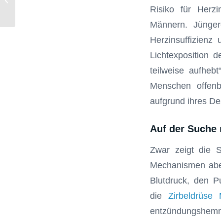
Risiko für Herzi
Krebsrisiko?
Männern. Jüngere
Herzinsuffizienz 
Lichtexposition 
teilweise aufhe
Menschen offenba
aufgrund ihres De
Auf der Suche
Zwar zeigt die S
Mechanismen aber
Blutdruck, den P
die
Zirbeldrüse
entzündungshemm