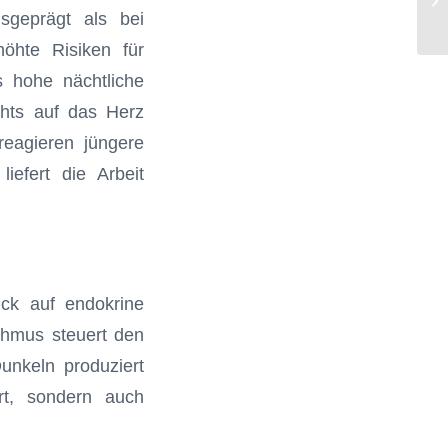
Sc
usgeprägt als bei
höhte Risiken für
ss hohe nächtliche
chts auf das Herz
eagieren jüngere
iefert die Arbeit
ick auf endokrine
thmus steuert den
unkeln produziert
rt, sondern auch