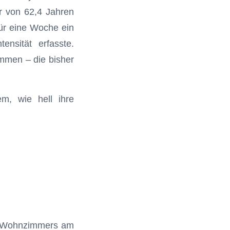
r von 62,4 Jahren
ür eine Woche ein
nsität erfasste.
mmen – die bisher
em, wie hell ihre
en Wohnzimmers am