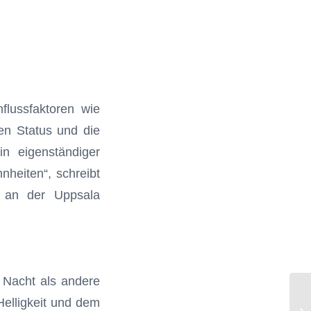
flussfaktoren wie
n Status und die
in eigenständiger
nheiten“, schreibt
t an der Uppsala
r Nacht als andere
Helligkeit und dem
Ko