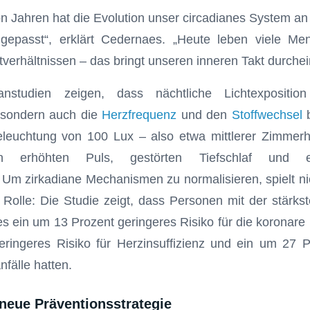
on Jahren hat die Evolution unser circadianes System an
gepasst“, erklärt Cedernaes. „Heute leben viele Me
verhältnissen – das bringt unseren inneren Takt durchei
nstudien zeigen, dass nächtliche Lichtexpositio
 sondern auch die
Herzfrequenz
und den
Stoffwechsel
b
leuchtung von 100 Lux – also etwa mittlerer Zimmerhel
en erhöhten Puls, gestörten Tiefschlaf und e
t. Um zirkadiane Mechanismen zu normalisieren, spielt ni
 Rolle: Die Studie zeigt, dass Personen mit der stärkst
 ein um 13 Prozent geringeres Risiko für die koronare 
ringeres Risiko für Herzinsuffizienz und ein um 27 P
nfälle hatten.
 neue Präventionsstrategie