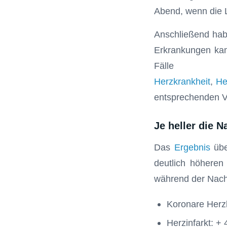
Abend, wenn die L
Anschließend habe
Erkrankungen kam
F
Herzkrankheit
,
He
entsprechenden V
Je heller die N
Das
Ergebnis
übe
deutlich höheren
während der Nacht
Koronare Herzk
Herzinfarkt: +