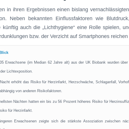
n in ihren Ergebnissen einen bislang vernachlässigte
tion. Neben bekannten Einflussfaktoren wie Blutdruc
ünftig auch die „Lichthygiene“ eine Rolle spielen, u
rdunklungen bzw. der Verzicht auf Smartphones reichen
Blick
905 Erwachsene (im Median 62 Jahre alt) aus der UK Biobank wurden über 
der Lichtexposition.
r Nacht erhöht das Risiko für Herzinfarkt, Herzschwäche, Schlaganfall, Vorh
abhängig von anderen Risikofaktoren.
ellsten Nächten hatten ein bis zu 56 Prozent höheres Risiko für Herzinsuffi
iko für Herzinfarkt.
ngeren Erwachsenen zeigte sich die stärkste Assoziation zwischen nächt