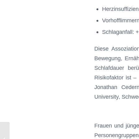
Herzinsuffizie
Vorhofflimmern
Schlaganfall: 
Diese Assoziatio
Bewegung, Ernäh
Schlafdauer berü
Risikofaktor ist 
Jonathan Ceder
University, Schwe
Frauen und jünger
Brust- und Hodenkrebs: Steigt mit der
Personengruppen. 
Cannabisnutzung auch das