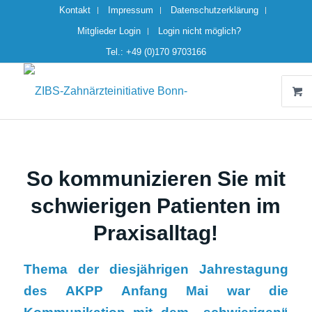
Kontakt
Impressum
Datenschutzerklärung
Mitglieder Login
Login nicht möglich?
Tel.: +49 (0)170 9703166
So kommunizieren Sie mit
schwierigen Patienten im
Praxisalltag!
Thema der diesjährigen Jahrestagung
des AKPP Anfang Mai war die