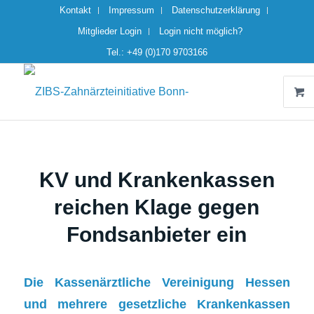
Kontakt
Impressum
Datenschutzerklärung
Mitglieder Login
Login nicht möglich?
Tel.: +49 (0)170 9703166
KV und Krankenkassen
reichen Klage gegen
Fondsanbieter ein
Die Kassenärztliche Vereinigung Hessen
und mehrere gesetzliche Krankenkassen