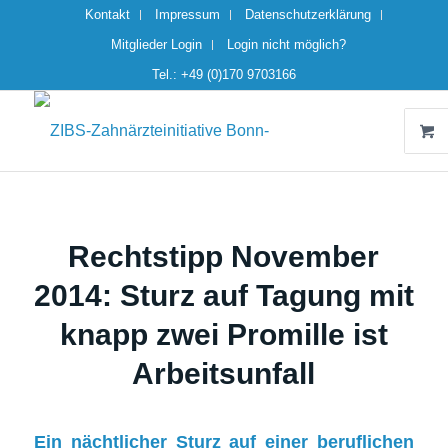
Kontakt
Impressum
Datenschutzerklärung
Mitglieder Login
Login nicht möglich?
Tel.: +49 (0)170 9703166
Rechtstipp November
2014: Sturz auf Tagung mit
knapp zwei Promille ist
Arbeitsunfall
Ein nächtlicher Sturz auf einer beruflichen