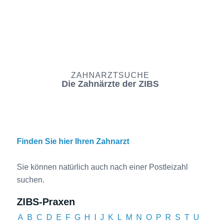
ZAHNARZTSUCHE
Die Zahnärzte der ZIBS
Finden Sie hier Ihren Zahnarzt
Sie können natürlich auch nach einer Postleizahl
suchen.
ZIBS-Praxen
A
B
C
D
E
F
G
H
I
J
K
L
M
N
O
P
R
S
T
U