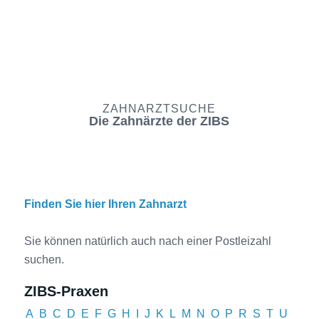
ZAHNARZTSUCHE
Die Zahnärzte der ZIBS
Finden Sie hier Ihren Zahnarzt
Sie können natürlich auch nach einer Postleizahl
suchen.
ZIBS-Praxen
A
B
C
D
E
F
G
H
I
J
K
L
M
N
O
P
R
S
T
U