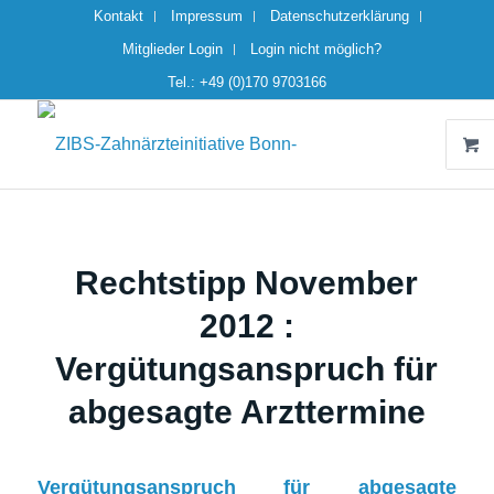
Kontakt
Impressum
Datenschutzerklärung
Mitglieder Login
Login nicht möglich?
Tel.: +49 (0)170 9703166
Rechtstipp November
2012 :
Vergütungsanspruch für
abgesagte Arzttermine
Vergütungsanspruch für abgesagte