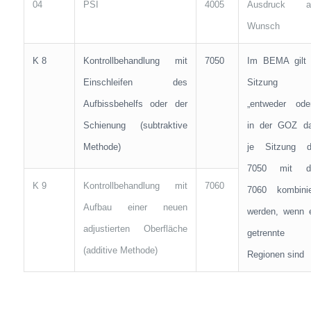
04
PSI
4005
Ausdruck a
Wunsch
K 8
Kontrollbehandlung mit
7050
Im BEMA gilt 
Einschleifen des
Sitzung
Aufbissbehelfs oder der
„entweder oder
Schienung (subtraktive
in der GOZ da
Methode)
je Sitzung d
7050 mit d
K 9
Kontrollbehandlung mit
7060
7060 kombinie
Aufbau einer neuen
werden, wenn 
adjustierten Oberfläche
getrennte
(additive Methode)
Regionen sind