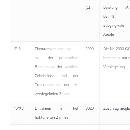
(1)
Leistung „AI
betrifft
subgingivale
Areale
IP 5
Fissurenversiegelung,
2000
Die Nr. 2000 G
inkl. der gründlichen
beschreibt nur d
Beseitigung der weichen
Versiegelung
Zahnbeläge und der
Trockenlegung der zu
versiegelnden Zähne
45/X3
Entfernen e. tief
3020
Zuschlag mögli
frakturierten Zahnes