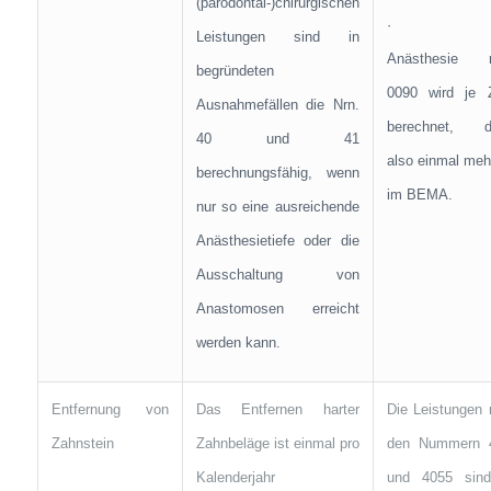
(parodontal-)chirurgischen
· D
Leistungen sind in
Anästhesie 
begründeten
0090 wird je 
Ausnahmefällen die Nrn.
berechnet, d
40 und 41
also einmal meh
berechnungsfähig, wenn
im BEMA.
nur so eine ausreichende
Anästhesietiefe oder die
Ausschaltung von
Anastomosen erreicht
werden kann.
Entfernung von
Das Entfernen harter
Die Leistungen
Zahnstein
Zahnbeläge ist einmal pro
den Nummern 
Kalenderjahr
und 4055 sind