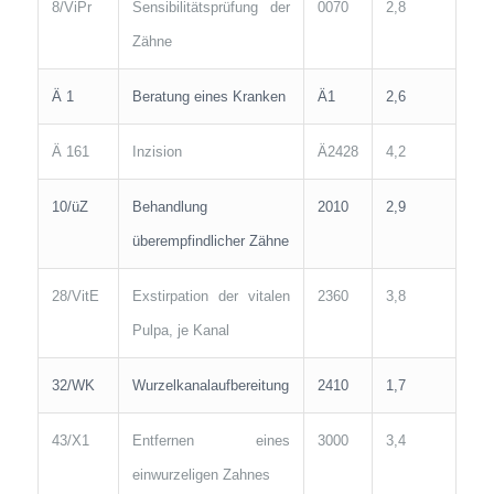
8/ViPr
Sensibilitätsprüfung der
0070
2,8
Zähne
Ä 1
Beratung eines Kranken
Ä1
2,6
Ä 161
Inzision
Ä2428
4,2
10/üZ
Behandlung
2010
2,9
überempfindlicher Zähne
28/VitE
Exstirpation der vitalen
2360
3,8
Pulpa, je Kanal
32/WK
Wurzelkanalaufbereitung
2410
1,7
43/X1
Entfernen eines
3000
3,4
einwurzeligen Zahnes