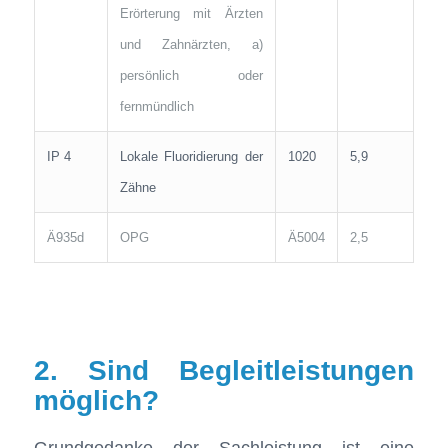
Erörterung mit Ärzten
und Zahnärzten, a)
persönlich oder
fernmündlich
IP 4
Lokale Fluoridierung der
1020
5,9
Zähne
Ä935d
OPG
Ä5004
2,5
2. Sind Begleitleistungen
möglich?
Grundgedanke der Sachleistung ist eine