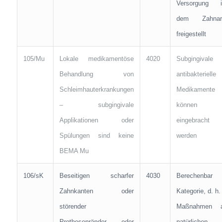
Versorgung i
dem Zahnar
freigestellt
105/Mu
Lokale medikamentöse
4020
Subgingivale
Behandlung von
antibakterielle
Schleimhauterkrankungen
Medikamente
– subgingivale
können
Applikationen oder
eingebracht
Spülungen sind keine
werden
BEMA Mu
106/sK
Beseitigen scharfer
4030
Berechenbar 
Zahnkanten oder
Kategorie, d. h. 
störender
Maßnahmen 
Prothesenränder oder
natürlichen