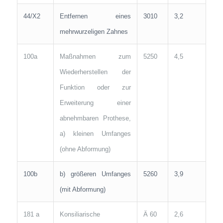
44/X2
Entfernen eines
3010
3,2
mehrwurzeligen Zahnes
100a
Maßnahmen zum
5250
4,5
Wiederherstellen der
Funktion oder zur
Erweiterung einer
abnehmbaren Prothese,
a) kleinen Umfanges
(ohne Abformung)
100b
b) größeren Umfanges
5260
3,9
(mit Abformung)
181 a
Konsiliarische
Ä 60
2,6